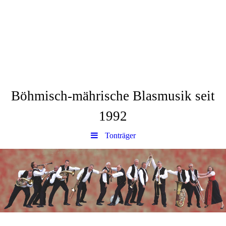
Blaskapelle Leannka
Böhmisch-mährische Blasmusik seit
1992
Tonträger